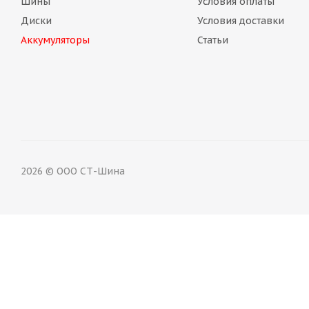
Шины
Условия оплаты
Диски
Условия доставки
Аккумуляторы
Статьи
Диск ASTERRO 11,75 R22,5 ET0 ус. 5,5 тонн
Диск 
Нет в наличии
Не
2026 © ООО СТ-Шина
Диск ASTERRO 9,00 R22,5 ус 18мм
Диск Китай 11