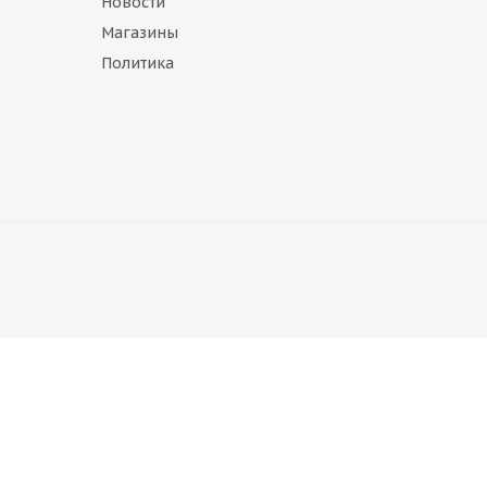
Новости
Магазины
Политика
ASTERRO 11,75 R22,5 ЕТ -120 ус.
т в наличии
,75 R22,5 ЕТ -120 16 мм
Диск Китай 7,50 R22,5