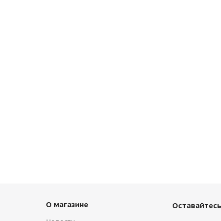
 11,75 R22,5 ЕТ135 (Германия)
ии
Нет в наличии
О магазине
Оставайтесь