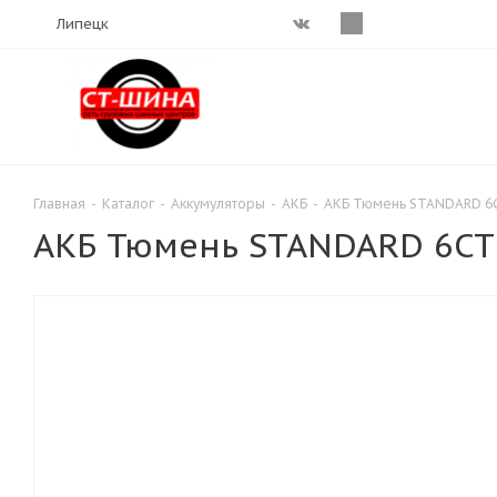
Липецк
Главная
-
Каталог
-
Аккумуляторы
-
АКБ
-
АКБ Тюмень STANDARD 6С
АКБ Тюмень STANDARD 6СТ-