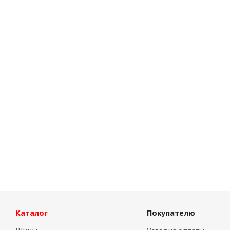
Диск ACCURIDE 11,75 R22,5 ЕТ135
Диск ACCURIDE
Нет в наличии
Нет в налич
Каталог
Покупателю