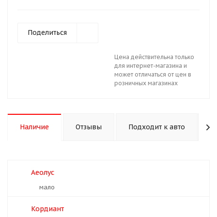
Поделиться
Цена действительна только
для интернет-магазина и
может отличаться от цен в
розничных магазинах
Наличие
Отзывы
Подходит к авто
К
Аеолус
Мало
Кордиант