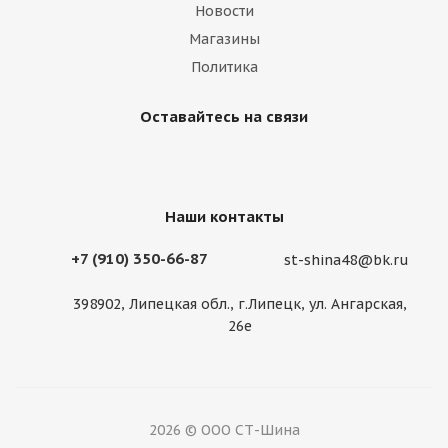
Новости
Подробнее
Магазины
Политика
Оставайтесь на связи
Наши контакты
+7 (910) 350-66-87
st-shina48@bk.ru
Диск ASTERRO 11,75 R22,5 ЕТ0 ус.
398902, Липецкая обл., г.Липецк, ул. Ангарская,
26е
Нет в наличии
Подробнее
2026 © ООО СТ-Шина