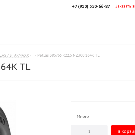
+7 (910) 350-66-87
Заказать 
LAS / STARMAXX
-
Petlas 385/65 R22,5 NZ300 164K TL
164K TL
Много
В корзи