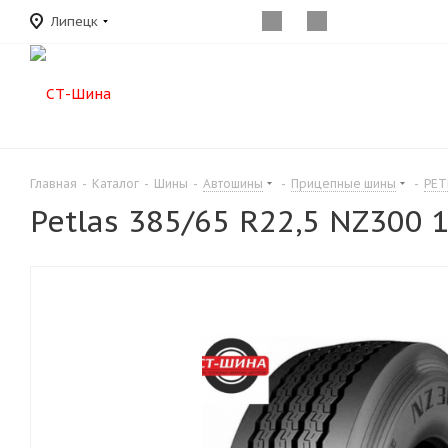
Липецк
Главная
-
Каталог
-
Шины
-
Автошины
-
Прицепные шины
-
PET
Petlas 385/65 R22,5 NZ300 