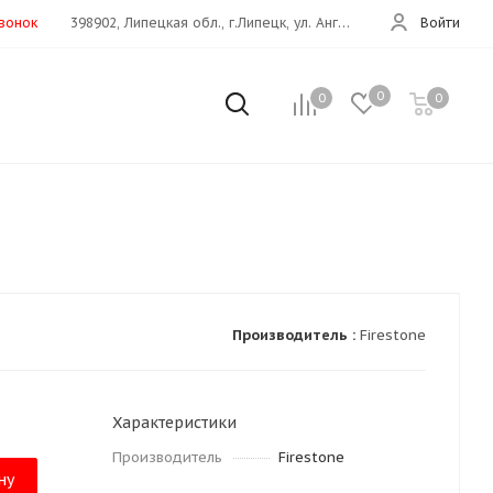
звонок
398902, Липецкая обл., г.Липецк, ул. Ангарская, 26е
Войти
0
0
0
Производитель :
Firestone
Характеристики
Производитель
Firestone
ну