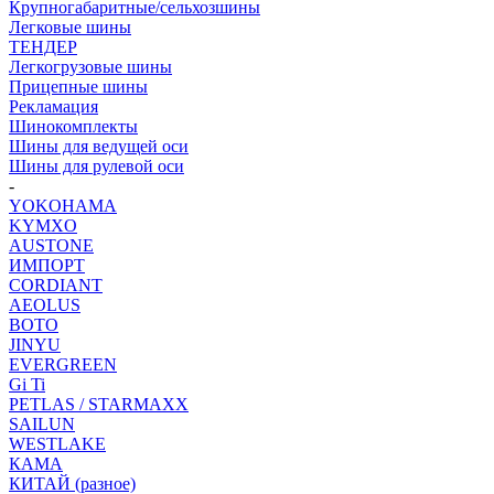
Крупногабаритные/сельхозшины
Легковые шины
ТЕНДЕР
Легкогрузовые шины
Прицепные шины
Рекламация
Шинокомплекты
Шины для ведущей оси
Шины для рулевой оси
-
YOKOHAMA
KYMXO
AUSTONE
ИМПОРТ
CORDIANT
AEOLUS
BOTO
JINYU
EVERGREEN
Gi Ti
PETLAS / STARMAXX
SAILUN
WESTLAKE
КАМА
КИТАЙ (разное)