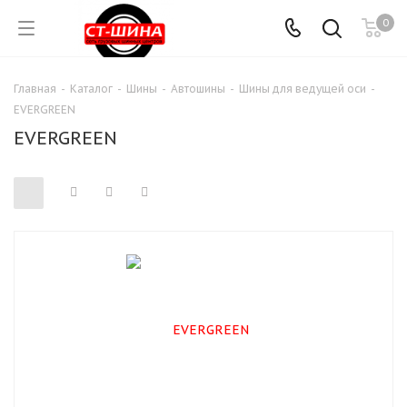
0
Главная
-
Каталог
-
Шины
-
Автошины
-
Шины для ведущей оси
-
EVERGREEN
EVERGREEN