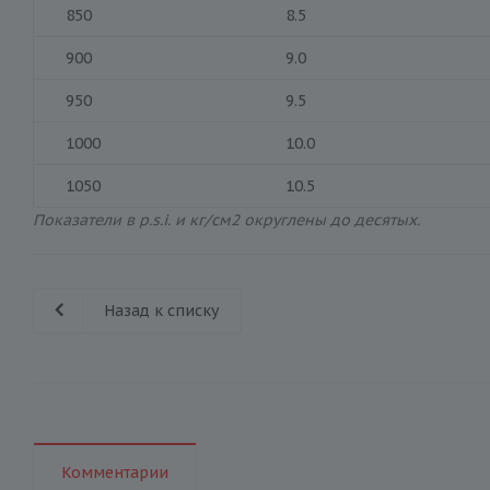
850
8.5
900
9.0
950
9.5
1000
10.0
1050
10.5
Показатели в p.s.i. и кг/см2 округлены до десятых.
Назад к списку
Комментарии