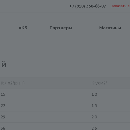
+7 (910) 350-66-87
Заказать 
АКБ
Партнеры
Магазины
ий
lb/in2*(p.s.i.)
Кг/см2*
15
1.0
22
1.5
29
2.0
36
2.6