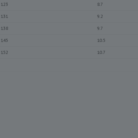
123
8.7
131
9.2
138
9.7
145
10.5
152
10.7