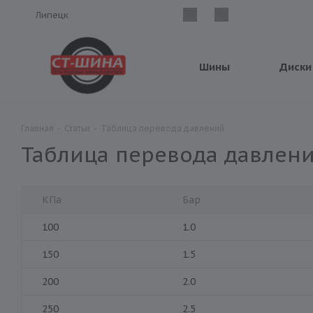
Липецк
Шины
Диски
Главная
-
Статьи
-
Таблица перевода давлений
Таблица перевода давлен
КПа
Бар
100
1.0
150
1.5
200
2.0
250
2.5