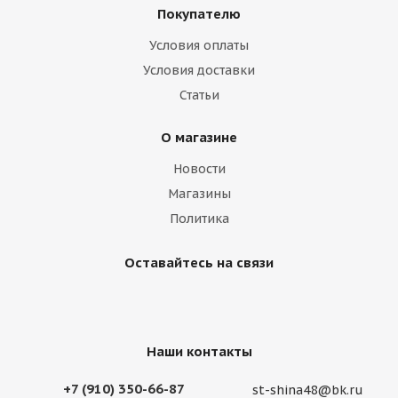
Покупателю
АКБ BOSCH 6СТ-225 (1150А) пр. + слева обсл.
Условия оплаты
Условия доставки
Нет в наличии
Статьи
О магазине
Новости
Магазины
Политика
Оставайтесь на связи
Наши контакты
+7 (910) 350-66-87
st-shina48@bk.ru