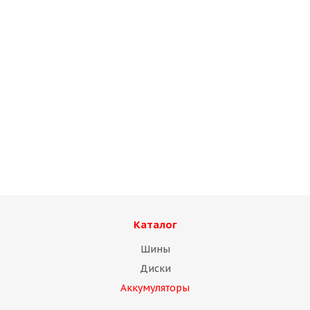
АКБ Mutlu blue 6СТ-225 + слева, конус
Нет в наличии
Каталог
Шины
Диски
Аккумуляторы