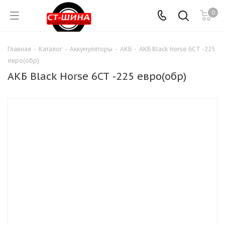
0
Главная
-
Каталог
-
Аккумуляторы
-
АКБ
-
АКБ Black Horse 6СТ -225
евро(обр)
АКБ Black Horse 6СТ -225 евро(обр)