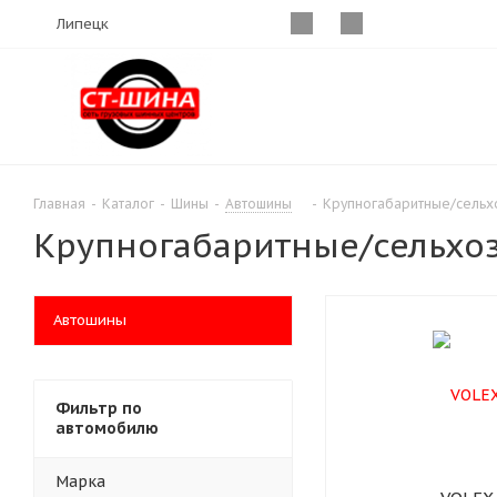
Липецк
Главная
-
Каталог
-
Шины
-
Автошины
-
Крупногабаритные/сель
Крупногабаритные/сельх
Автошины
Фильтр по
автомобилю
Марка