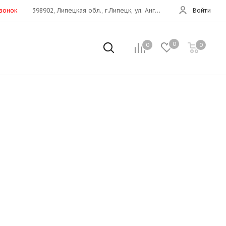
звонок
398902, Липецкая обл., г.Липецк, ул. Ангарская, 26е
Войти
0
0
0