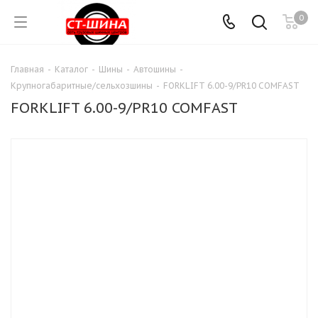
0
Главная
-
Каталог
-
Шины
-
Автошины
-
Крупногабаритные/сельхозшины
-
FORKLIFT 6.00-9/PR10 COMFAST
FORKLIFT 6.00-9/PR10 COMFAST