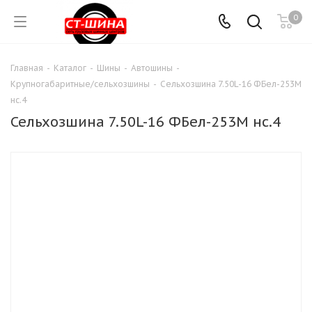
0
Главная
-
Каталог
-
Шины
-
Автошины
-
Крупногабаритные/сельхозшины
-
Сельхозшина 7.50L-16 ФБел-253М
нс.4
Сельхозшина 7.50L-16 ФБел-253М нс.4