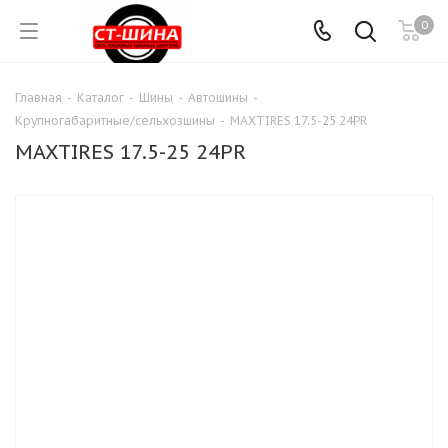
0
Главная
-
Каталог
-
Шины
-
Автошины
-
Крупногабаритные/сельхозшины
-
MAXTIRES 17.5-25 24PR
MAXTIRES 17.5-25 24PR