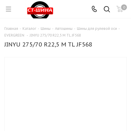
0
Главная
-
Каталог
-
Шины
-
Автошины
-
Шины для рулевой оси
-
EVERGREEN
-
JINYU 275/70 R22,5 M TL JF568
JINYU 275/70 R22,5 M TL JF568