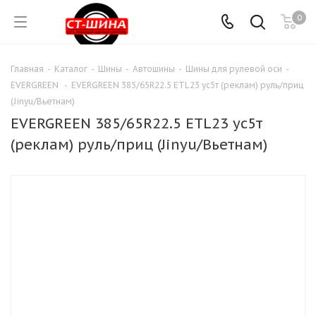
0
Главная
-
Каталог
-
Шины
-
Автошины
-
Шины для рулевой оси
-
EVERGREEN
-
EVERGREEN 385/65R22.5 ETL23 ус5т (реклам) руль/приц
(Jinyu/Вьетнам)
EVERGREEN 385/65R22.5 ETL23 ус5т
(реклам) руль/приц (Jinyu/Вьетнам)