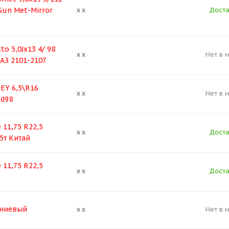
Gun Met-Mirror
Доста
x x
o 5,0Jx13 4/ 98
Нет в 
x x
ВАЗ 2101-2107
EY 6,5\R16
Нет в 
x x
 d98
 11,75 R22,5
Доста
x x
5т Китай
 11,75 R22,5
Доста
x x
ниевый
Нет в 
x x