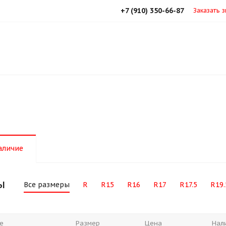
+7 (910) 350-66-87
Заказать 
аличие
ы
Все размеры
R
R15
R16
R17
R17.5
R19.
е
Размер
Цена
Нал