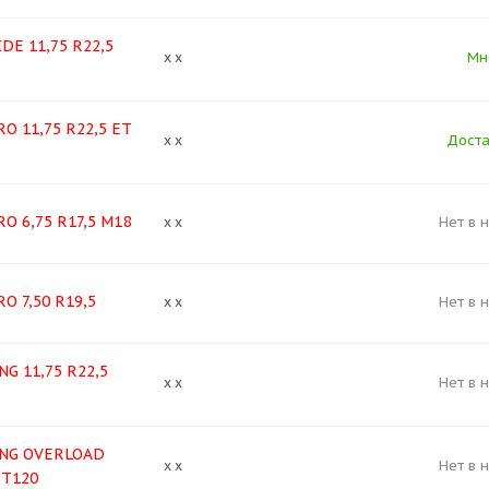
DE 11,75 R22,5
Мн
x x
O 11,75 R22,5 ЕТ
Доста
x x
O 6,75 R17,5 M18
Нет в 
x x
O 7,50 R19,5
Нет в 
x x
G 11,75 R22,5
Нет в 
x x
NG OVERLOAD
Нет в 
x x
ET120