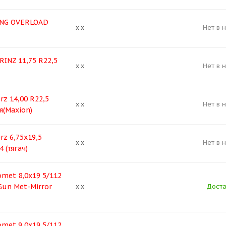
NG OVERLOAD
Нет в 
x x
INZ 11,75 R22,5
Нет в 
x x
z 14,00 R22,5
Нет в 
x x
я(Maxion)
z 6,75х19,5
Нет в 
x x
 (тягач)
met 8,0x19 5/112
Gun Met-Mirror
Доста
x x
met 9,0x19 5/112