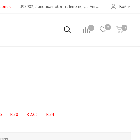
звонок
398902, Липецкая обл., г.Липецк, ул. Ангарская, 26е
Войти
0
0
0
5
R20
R22.5
R24
ичие