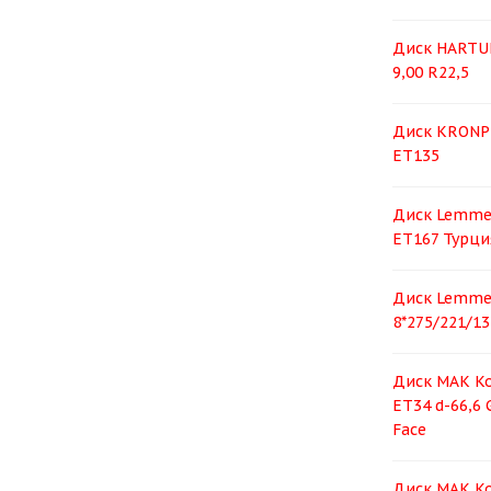
Диск HARTU
9,00 R22,5
Диск KRONPR
ET135
Диск Lemmer
ЕТ167 Турци
Диск Lemmer
8*275/221/134
Диск MAK Ko
ET34 d-66,6 
Face
Диск MAK Ko