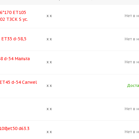
 6*170 ET105
Нет в 
x x
02 ТЗСК S ус.
 ET35 d-58,5
Нет в 
x x
8 d-54 Мальта
Нет в 
x x
ЕТ45 d-54 Carwel
Доста
x x
Нет в 
x x
108)et50 d63.3
Нет в 
x x